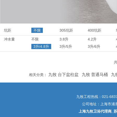
坑距
不限
305坑距
400坑距
冲水量
不限
3.8升
4.2升
3升/4.8升
3升/5升
3升/6升
共
九牧 台下盆柱盆
九牧 普通马桶
九
相关分类：
九牧工程热线：021-6837
公司地址：上海市浦东新
上海九牧卫浴代理商
,