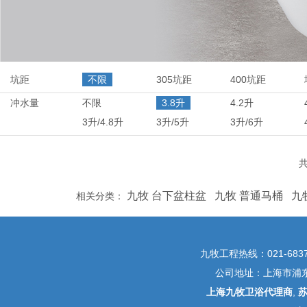
坑距
不限
305坑距
400坑距
冲水量
不限
3.8升
4.2升
3升/4.8升
3升/5升
3升/6升
共
九牧 台下盆柱盆
九牧 普通马桶
九
相关分类：
九牧工程热线：021-6837
公司地址：上海市浦东新
上海九牧卫浴代理商
,