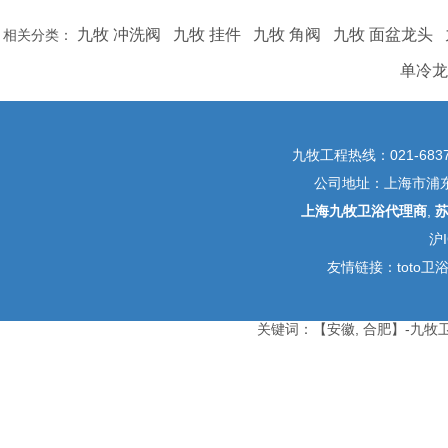
九牧 冲洗阀
九牧 挂件
九牧 角阀
九牧 面盆龙头
相关分类：
单冷龙
九牧工程热线：021-6837
公司地址：上海市浦东新
上海九牧卫浴代理商
,
沪I
友情链接：
toto卫
关键词：【安徽, 合肥】-九